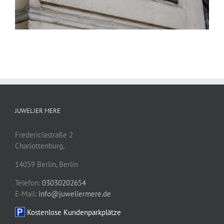
JUWELIER MERE
Fredericiastraße 2
Charlottenburg,
14059
Berlin
,
Berlin
Telefon:
03030202654
E-Mail:
info@juweliermere.de
Kostenlose Kundenparkplätze