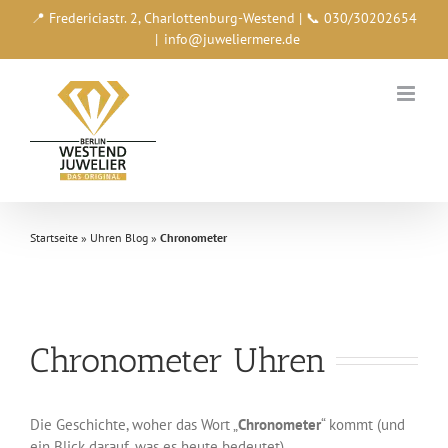
Zum
📍 Fredericiastr. 2, Charlottenburg-Westend | 📞 030/30202654
Inhalt
|
info@juweliermere.de
springen
Startseite
»
Uhren Blog
»
Chronometer
Chronometer Uhren
Die Geschichte, woher das Wort „
Chronometer
“ kommt (und
ein Blick darauf, was es heute bedeutet).