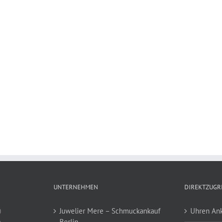
UNTERNEHMEN
DIREKTZUGR
Juwelier Mere – Schmuckankauf
Uhren Ank
0
Berlin