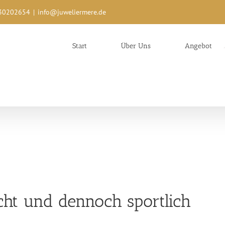
0/30202654
|
info@juweliermere.de
Start
Über Uns
Angebot
icht und dennoch sportlich