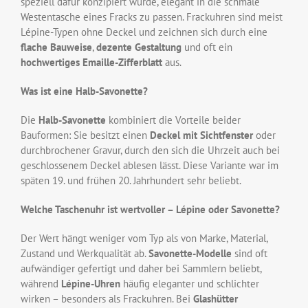
speziell dafür konzipiert wurde, elegant in die schmale
Westentasche eines Fracks zu passen. Frackuhren sind meist
Lépine-Typen ohne Deckel und zeichnen sich durch eine
flache Bauweise
,
dezente Gestaltung
und oft ein
hochwertiges Emaille-Zifferblatt
aus.
Was ist eine Halb-Savonette?
Die
Halb-Savonette
kombiniert die Vorteile beider
Bauformen: Sie besitzt einen
Deckel mit Sichtfenster
oder
durchbrochener Gravur, durch den sich die Uhrzeit auch bei
geschlossenem Deckel ablesen lässt. Diese Variante war im
späten 19. und frühen 20. Jahrhundert sehr beliebt.
Welche Taschenuhr ist wertvoller – Lépine oder Savonette?
Der Wert hängt weniger vom Typ als von Marke, Material,
Zustand und Werkqualität ab.
Savonette-Modelle
sind oft
aufwändiger gefertigt und daher bei Sammlern beliebt,
während
Lépine-Uhren
häufig eleganter und schlichter
wirken – besonders als Frackuhren. Bei
Glashütter