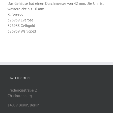
Das Gehäuse hat einen Durchmesser von 42 mm. Die Uhr ist
wasserdicht bis 10 atm.
Referenz:
326939 Everose
326938 Gelbgold
326939 Weißgold
JUWELIER MERE
Fredericiastraße 2
Charlottenburg,
14059
Berlin
,
Berlin