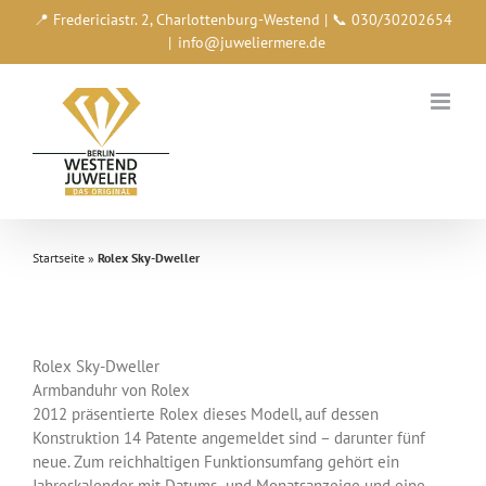
Zum
📍 Fredericiastr. 2, Charlottenburg-Westend | 📞 030/30202654
Inhalt
|
info@juweliermere.de
springen
Startseite
»
Rolex Sky-Dweller
Rolex Sky-Dweller
Armbanduhr von Rolex
2012 präsentierte Rolex dieses Modell, auf dessen
Konstruktion 14 Patente angemeldet sind – darunter fünf
neue. Zum reichhaltigen Funktionsumfang gehört ein
Jahreskalender mit Datums- und Monatsanzeige und eine