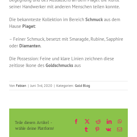
seiner Handwerker mit anderen Menschen teilen konnte.
Die bekannteste Kollektion im Bereich
Schmuck
aus dem
Hause
Piaget
:
– Feiner Schmuck, besetzt mit Smaragde, Rubine, Sapphire
oder
Diamanten
.
Die Possession: Feine und klare Linien zeichnen diese
zeitlose Ikone des
Goldschmucks
aus
Von
Fabian
|
Juni 3rd, 2020
|
Kategorien:
Gold Blog
Facebook
X
Reddit
LinkedIn
Whats
Teile diesen Artikel -
wähle deine Plattform!
Tumblr
Pinterest
Vk
E-
Mail