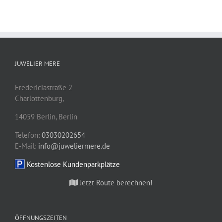
JUWELIER MERE
Fredericiastraße 2
Charlottenburg,
14059
Berlin
,
Berlin
Telefon:
03030202654
E-Mail:
info@juweliermere.de
Kostenlose Kundenparkplätze
Jetzt Route berechnen!
ÖFFNUNGSZEITEN