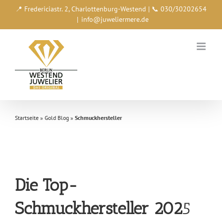
Zum
📍 Fredericiastr. 2, Charlottenburg-Westend | 📞 030/30202654
Inhalt
|
info@juweliermere.de
springen
Startseite
»
Gold Blog
»
Schmuckhersteller
Die Top-
Schmuckhersteller 202
5