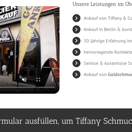
Unsere Leistungen im Übe
Ankauf von Tiffany & C
Ankauf in Berlin & bun
30-jährige Erfahrung 
hervorragende Kontakte
Seriöse & kostenlose 
Ankauf von
Goldschmu
ormular ausfüllen, um Tiffany Schmu