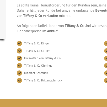
Es sollte keine Herausforderung für den Kunden sein, sein
Daher erhält jeder Kunde bei uns, eine umfassende
Bewert
von
Tiffany & Co verkaufen
möchte.
An folgenden Kollektionen von
Tiffany & Co
sind wir beson
Liebhaberpreise im
Ankauf
:
Tiffany & Co Ringe
Tiffany & Co Collier
Halsketten von Tiffany & Co
Tiffany & Co Ohrringe
Diamant Schmuck
Tiffany & Co Brillantschmuck