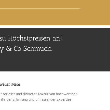
zu Höchstpreisen an!
any & Co Schmuck.
welier Mere
er seriöser und diskreter Ankauf von hochwertigen
gjähriger Erfahrung und umfassender Expertise