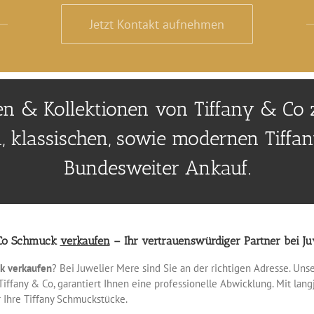
Jetzt Kontakt aufnehmen
ien & Kollektionen von Tiffany & Co 
, klassischen, sowie modernen Tiff
Bundesweiter Ankauf.
 Co Schmuck
verkaufen
– Ihr vertrauenswürdiger Partner bei Ju
k verkaufen
? Bei Juwelier Mere sind Sie an der richtigen Adresse. Uns
iffany & Co, garantiert Ihnen eine professionelle Abwicklung. Mit lan
r Ihre Tiffany Schmuckstücke.