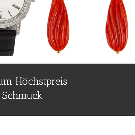
m Höchstpreis
o Schmuck