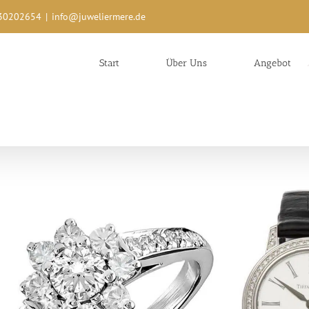
0/30202654
|
info@juweliermere.de
Start
Über Uns
Angebot