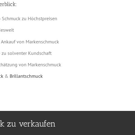
rblick:
o Schmuck zu Höchstpreisen
desweit
im Ankauf von Markenschmuck
 zu solventer Kundschaft
Schätzung von Markenschmuck
ck
&
Brillantschmuck
ck zu verkaufen