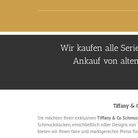
Wir kaufen alle Ser
Ankauf von alten
Tiffany &
Sie möchten Ihren exklusiven
Tiffany & Co Schmuc
Schmuckstücken, einschließlich edler Designs von T
bieten wir Ihnen faire und marktgerechte Preise fü