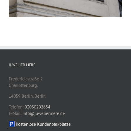
JUWELIER MERE
Fredericiastraße 2
Charlottenburg,
14059
Berlin
,
Berlin
Telefon:
03030202654
E-Mail:
info@juweliermere.de
Kostenlose Kundenparkplätze