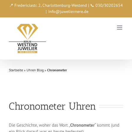
Zum
📍 Fredericiastr. 2, Charlottenburg-Westend | 📞 030/30202654
Inhalt
|
info@juweliermere.de
springen
Startseite
»
Uhren Blog
»
Chronometer
Chronometer Uhren
Die Geschichte, woher das Wort „
Chronometer
“ kommt (und
ein Blick darauf, was es heute bedeutet).