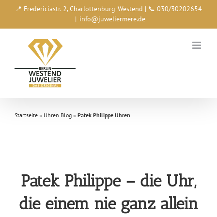
Zum
📍 Fredericiastr. 2, Charlottenburg-Westend | 📞 030/30202654
Inhalt
|
info@juweliermere.de
springen
Startseite
»
Uhren Blog
»
Patek Philippe Uhren
Patek Philippe – die Uhr,
die einem nie ganz allein