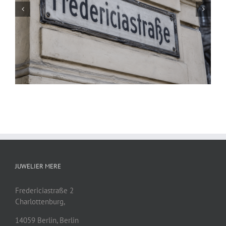
Luxusuhren
JUWELIER MERE
Fredericiastraße 2
Charlottenburg,
14059
Berlin
,
Berlin