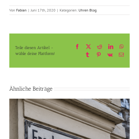
Von
Fabian
|
Juni 17th, 2020
|
Kategorien:
Uhren Blog
Facebook
X
Reddit
LinkedIn
Whats
Teile diesen Artikel -
wähle deine Plattform!
Tumblr
Pinterest
Vk
E-
Mail
Ähnliche Beiträge