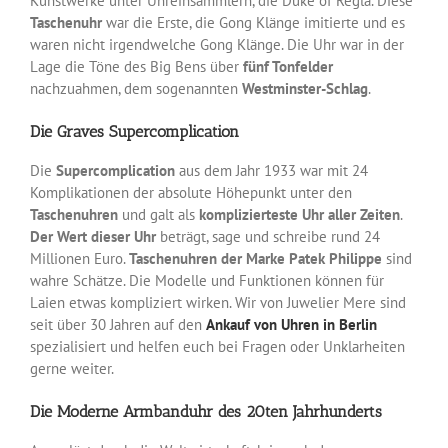
Kunstwerke unter Uhreinsammlern, die Duke of Regla. Diese
Taschenuhr
war die Erste, die Gong Klänge imitierte und es
waren nicht irgendwelche Gong Klänge. Die Uhr war in der
Lage die Töne des Big Bens über
fünf Tonfelder
nachzuahmen, dem sogenannten
Westminster-Schlag
.
Die Graves Supercomplication
Die
Supercomplication
aus dem Jahr 1933 war mit 24
Komplikationen der absolute Höhepunkt unter den
Taschenuhren
und galt als
komplizierteste Uhr aller Zeiten
.
Der Wert dieser Uhr
beträgt, sage und schreibe rund 24
Millionen Euro.
Taschenuhren der Marke Patek Philippe
sind
wahre Schätze. Die Modelle und Funktionen können für
Laien etwas kompliziert wirken. Wir von Juwelier Mere sind
seit über 30 Jahren auf den
Ankauf von Uhren in Berlin
spezialisiert und helfen euch bei Fragen oder Unklarheiten
gerne weiter.
Die Moderne Armbanduhr des 20ten Jahrhunderts