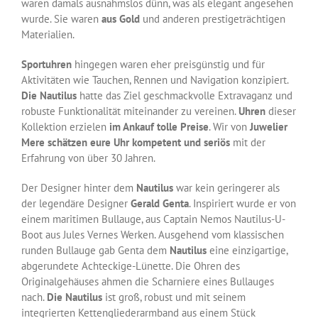
waren damals ausnahmslos dünn, was als elegant angesehen
wurde. Sie waren
aus Gold
und anderen prestigeträchtigen
Materialien.
Sportuhren
hingegen waren eher preisgünstig und für
Aktivitäten wie Tauchen, Rennen und Navigation konzipiert.
Die Nautilus
hatte das Ziel geschmackvolle Extravaganz und
robuste Funktionalität miteinander zu vereinen.
Uhren
dieser
Kollektion erzielen
im Ankauf tolle Preise
. Wir von
Juwelier
Mere schätzen eure Uhr kompetent und seriös
mit der
Erfahrung von über 30 Jahren.
Der Designer hinter dem
Nautilus
war kein geringerer als
der legendäre Designer
Gerald Genta
. Inspiriert wurde er von
einem maritimen Bullauge, aus Captain Nemos Nautilus-U-
Boot aus Jules Vernes Werken. Ausgehend vom klassischen
runden Bullauge gab Genta dem
Nautilus
eine einzigartige,
abgerundete Achteckige-Lünette. Die Ohren des
Originalgehäuses ahmen die Scharniere eines Bullauges
nach.
Die Nautilus
ist groß, robust und mit seinem
integrierten Kettengliederarmband aus einem Stück