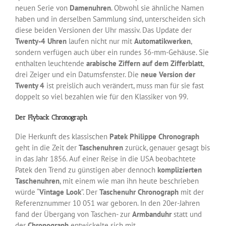
neuen Serie von
Damenuhren
. Obwohl sie ähnliche Namen
haben und in derselben Sammlung sind, unterscheiden sich
diese beiden Versionen der Uhr massiv. Das Update der
Twenty-4 Uhren
laufen nicht nur mit
Automatikwerken
,
sondern verfügen auch über ein rundes 36-mm-Gehäuse. Sie
enthalten leuchtende
arabische Ziffern auf dem Zifferblatt
,
drei Zeiger und ein Datumsfenster. Die
neue Version der
Twenty 4
ist preislich auch verändert, muss man für sie fast
doppelt so viel bezahlen wie für den Klassiker von 99.
Der Flyback Chronograph
Die Herkunft des klassischen
Patek Philippe Chronograph
geht in die Zeit der
Taschenuhren
zurück, genauer gesagt bis
in das Jahr 1856. Auf einer Reise in die USA beobachtete
Patek den Trend zu günstigen aber dennoch
komplizierten
Taschenuhren
, mit einem wie man ihn heute beschrieben
würde “
Vintage Look
”. Der
Taschenuhr Chronograph
mit der
Referenznummer 10 051 war geboren. In den 20er-Jahren
fand der Übergang von Taschen- zur
Armbanduhr
statt und
der
Chronograph
entwickelte sich mit.