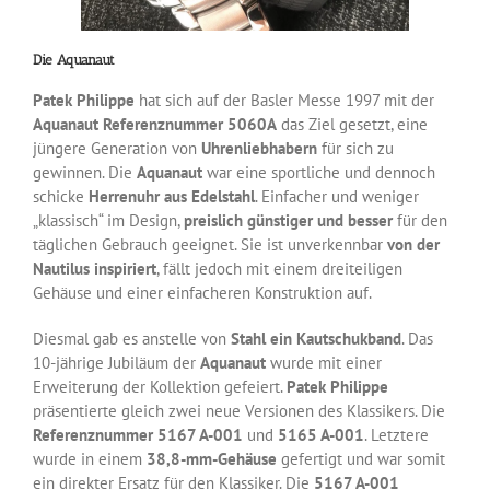
Die Aquanaut
Patek Philippe
hat sich auf der Basler Messe 1997 mit der
Aquanaut Referenznummer 5060A
das Ziel gesetzt, eine
jüngere Generation von
Uhrenliebhabern
für sich zu
gewinnen. Die
Aquanaut
war eine sportliche und dennoch
schicke
Herrenuhr aus Edelstahl
. Einfacher und weniger
„klassisch“ im Design,
preislich günstiger und besser
für den
täglichen Gebrauch geeignet. Sie ist unverkennbar
von der
Nautilus inspiriert
, fällt jedoch mit einem dreiteiligen
Gehäuse und einer einfacheren Konstruktion auf.
Diesmal gab es anstelle von
Stahl ein Kautschukband
. Das
10-jährige Jubiläum der
Aquanaut
wurde mit einer
Erweiterung der Kollektion gefeiert.
Patek Philippe
präsentierte gleich zwei neue Versionen des Klassikers. Die
Referenznummer 5167 A-001
und
5165 A-001
. Letztere
wurde in einem
38,8-mm-Gehäuse
gefertigt und war somit
ein direkter Ersatz für den Klassiker. Die
5167 A-001