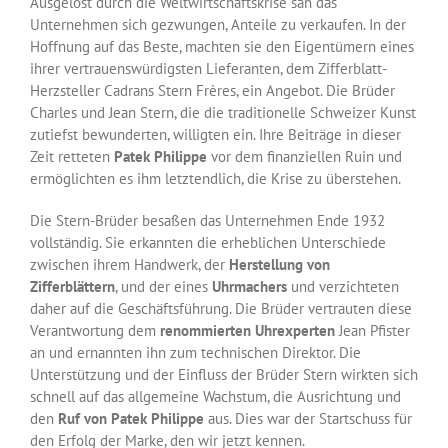
Ausgelöst durch die Weltwirtschaftskrise sah das
Unternehmen sich gezwungen, Anteile zu verkaufen. In der
Hoffnung auf das Beste, machten sie den Eigentümern eines
ihrer vertrauenswürdigsten Lieferanten, dem Zifferblatt-
Herzsteller Cadrans Stern Frères, ein Angebot. Die Brüder
Charles und Jean Stern, die die traditionelle Schweizer Kunst
zutiefst bewunderten, willigten ein. Ihre Beiträge in dieser
Zeit retteten
Patek Philippe
vor dem finanziellen Ruin und
ermöglichten es ihm letztendlich, die Krise zu überstehen.
Die Stern-Brüder besaßen das Unternehmen Ende 1932
vollständig. Sie erkannten die erheblichen Unterschiede
zwischen ihrem Handwerk, der
Herstellung von
Zifferblättern
, und der eines
Uhrmachers
und verzichteten
daher auf die Geschäftsführung. Die Brüder vertrauten diese
Verantwortung dem
renommierten Uhrexperten
Jean Pfister
an und ernannten ihn zum technischen Direktor. Die
Unterstützung und der Einfluss der Brüder Stern wirkten sich
schnell auf das allgemeine Wachstum, die Ausrichtung und
den
Ruf von Patek Philippe
aus. Dies war der Startschuss für
den Erfolg der Marke, den wir jetzt kennen.