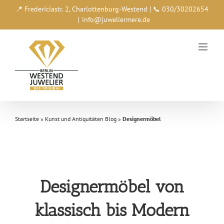
Zum
📍 Fredericiastr. 2, Charlottenburg-Westend | 📞 030/30202654
Inhalt
|
info@juweliermere.de
springen
Startseite
»
Kunst und Antiquitäten Blog
»
Designermöbel
Designermöbel von
klassisch bis Modern