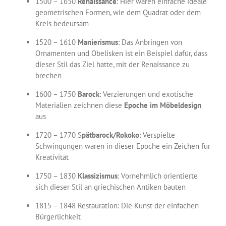
1500 – 1650
Renaissance
: Hier waren einfache ideale
geometrischen Formen, wie dem Quadrat oder dem
Kreis bedeutsam
1520 – 1610
Manierismus
: Das Anbringen von
Ornamenten und Obelisken ist ein Beispiel dafür, dass
dieser Stil das Ziel hatte, mit der Renaissance zu
brechen
1600 – 1750
Barock
: Verzierungen und exotische
Materialien zeichnen diese
Epoche im Möbeldesign
aus
1720 – 1770 S
pätbarock/Rokoko
: Verspielte
Schwingungen waren in dieser Epoche ein Zeichen für
Kreativität
1750 – 1830
Klassizismus
: Vornehmlich orientierte
sich dieser Stil an griechischen Antiken bauten
1815 – 1848 Restauration: Die Kunst der einfachen
Bürgerlichkeit