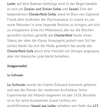
Leder
auf dem Rahmen befestigt wird. In der Regel handelt
es sich um
Zweier und Dreier-Sofas
und
Sessel
. Eine der
bekanntesten
Chesterfield-Sofas
stand im Büro von Sigmund
Freud, dem Großvater der Psychoanalyse. Er nutzte es, um
seine Patienten in eine liegende Position zu bringen, um sich
zu entspannen. Einst ein Möbelstück, das nur die Reichen
genießen durften, genießt das
Chesterfield
heute einen
Status, der über die Klasse hinausgeht, jedoch vom Stil her
zeitlos bleibt. Da sich die Mode geändert hat, wurde das
Chesterfield-Sofa
durch eine Vielzahl von Designs angepasst,
aber der klassische Look bleibt bestehen.
Designermöbel
Le Corbusier
Le Corbusier
wurde als Charles-Édouard Jeanneret geboren
und war der Pionier der modernen Architektur. Seine
Experimente mit Möbeln begannen im Jahr 1928. Berühmt
ist er für seine Kunstwerke Grand Confort, ein
würfelförmiger
Sessel aus Leder
gehalten von Stahl, das
LC3