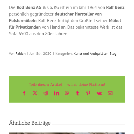
Die
Rolf Benz AG
& Co. KG ist ein im Jahr 1964 von
Rolf Benz
persönlich gegründeter
deutscher Hersteller von
Polstermöbeln
. Rolf Benz fertigt den Großteil seiner
Möbel
für Privatkunden
von Hand an. Das bekannteste Werk ist das
Sofa 6500 aus den 80er-Jahren.
Von
Fabian
|
Juni 8th, 2020
|
Kategorien:
Kunst und Antiquitäten Blog
Teile diesen Artikel - wähle deine Plattform!
Facebook
X
Reddit
LinkedIn
WhatsApp
Tumblr
Pinterest
Vk
E-
Mail
Ähnliche Beiträge