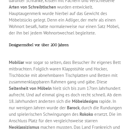
darunter Schränke, Kisten mit Fächern und verschiedene
Arten von Schreibtischen
wurden entwickelt.
Hauptaugenmerk wurde hierbei auf das Gewicht des
Möbelstücks gelegt. Denn ein Adliger, der mehr als einen
Wohnort besaß, hatte normalerweise nur einen Satz Möbel,
der ihn bei jedem Wohnortwechsel begleitete.
Designermöbel vor über 200 Jahren
Mobiliar
war sogar so selten, dass Besucher ihr eigenes Bett
mitbrachten. Folglich waren Klappstühle und Hocker,
Tischböcke mit abnehmbaren Tischplatten und Betten mit
zusammenklappbaren Rahmen gang und gäbe. Diese
Seltenheit von Möbeln
hielt sich bis zum 17ten Jahrhundert
aufrecht. Und auf einmal ging es doch recht schnell. Ab dem
18. Jahrhundert änderten sich die
Möbeldesigns
rapide. In
nur wenigen Jahren wurde der
Barock
, durch die Rundungen
und spielerischen Schwingungen des
Rokoko
ersetzt. Die im
Anschluss Platz für den vergleichsweise starren
Neoklassizismus
machen mussten. Das Land Frankreich und