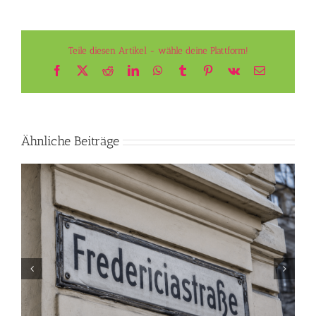
Teile diesen Artikel - wähle deine Plattform!
Facebook
X
Reddit
LinkedIn
WhatsApp
Tumblr
Pinterest
Vk
E-
Mail
Ähnliche Beiträge
Luxusuhren