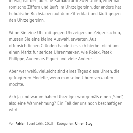
In Prag hat der jüdische Rathausturm zwei
Uhren
, einer hat
römische Ziffern und läuft im Uhrzeigersinn, der andere hat
hebräische Buchstaben auf dem Zifferblatt und läuft gegen
den Uhrzeigersinn.
Wenn Sie eine
Uhr
mit gegen-Uhrzeigersinn Zeiger suchen,
müssen Sie eine kleine Auswahl erwarten. Aus
offensichtlichen Gründen handelt es sich hierbei nicht um
einen Markt für seriöse Uhrenmarken, wie
Rolex
,
Patek
Philippe
,
Audemars Piguet
und viele Andere.
Aber wer weiß, vielleicht sind eines Tages diese
Uhren
, die
gefragteren Modelle, wenn man seine
Uhren verkaufen
möchte.
Ach ja, und warum haben Uhrzeiger wortgemäß einen „Sinn“,
also eine Wahrnehmung? Ein Fall der uns noch beschäftigen
wird…
Von
Fabian
|
Juni 16th, 2018
|
Kategorien:
Uhren Blog