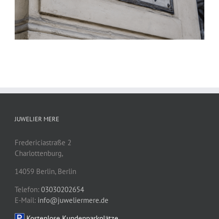
JUWELIER MERE
Fredericiastraße 2
Charlottenburg,
14059
Berlin
,
Berlin
Telefon:
03030202654
E-Mail:
info@juweliermere.de
Kostenlose Kundenparkplätze