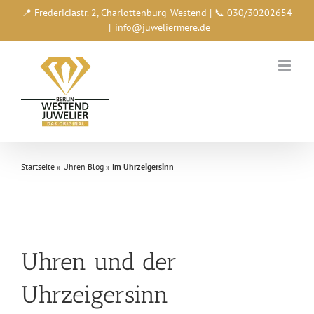
Zum
📍 Fredericiastr. 2, Charlottenburg-Westend | 📞 030/30202654
Inhalt
|
info@juweliermere.de
springen
Startseite
»
Uhren Blog
»
Im Uhrzeigersinn
Uhren und der
Uhrzeigersinn