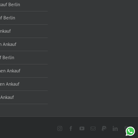
auf Berlin
f Berlin
nkauf
n Ankauf
f Berlin
hen Ankauf
ten Ankauf
 Ankauf
Instagram
Facebook
YouTube
E-
PayPal
LinkedIn
Pinte
Mail