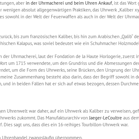
utungen, aber
in der Uhrmacherei und beim Uhren Ankauf
, ist das Wor
 wenigen absolut allgegenwärtigen Praktiken, das Uhrwerk „Kaliber xyz
 es sowohl in der Welt der Feuerwaffen als auch in der Welt der Uhrm
urück, bis zum französischen Kaliber, bis hin zum Arabischen „Qalib“
echischen Kalapus, was soviel bedeutet wie ein Schuhmacher Holzmodel
in der Uhrmacherei, laut der Fondation de la Haute Horlogerie, zuerst
s Wort um 1715 verwendete, um den Grundriss und die Abmessungen der 
endet, um die Form des Uhrwerks, seine Brücken, den Ursprung der Uh
gemeine Zusammenhang besteht also darin, dass der Begriff sowohl in d
, und in beiden Fällen hat er sich auf etwas bezogen, dessen Durchm
igen Uhrenwelt war daher, auf ein Uhrwerk als Kaliber zu verweisen, 
Uhrwerks zukommt. Das Manufakturarchiv von
Jaeger-LeCoultre
aus dem 
f. Dies sagt uns, dass dies ein 16-reihiges Tourbillon-Uhrwerk war.
im Uhrenhandel zwangsläufig übernommen.