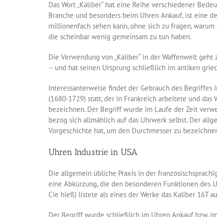
Das Wort „Kaliber“ hat eine Reihe verschiedener Bede
Branche und besonders beim Uhren Ankauf, ist eine der
millionenfach sehen kann, ohne sich zu fragen, warum
die scheinbar wenig gemeinsam zu tun haben.
Die Verwendung von „Kaliber“ in der Waffenwelt geht z
– und hat seinen Ursprung schließlich im antiken gri
Interessanterweise findet der Gebrauch des Begriffes 
(1680-1729) statt, der in Frankreich arbeitete und da
bezeichnen. Der Begriff wurde im Laufe der Zeit verw
bezog sich allmählich auf das Uhrwerk selbst. Der all
Vorgeschichte hat, um den Durchmesser zu bezeichnen
Uhren Industrie in USA
Die allgemein übliche Praxis in der französischsprach
eine Abkürzung, die den besonderen Funktionen des 
Cie hieß) listete als eines der Werke das Kaliber 16T au
Der Begriff wurde schließlich im Uhren Ankauf bzw. 