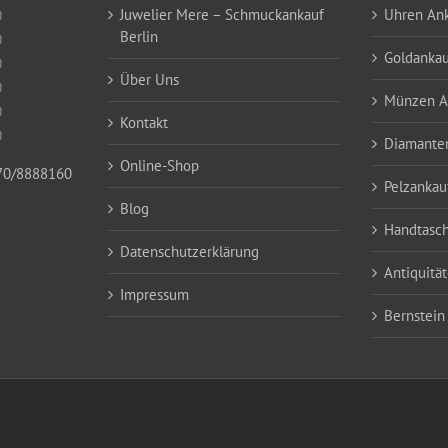
Juwelier Mere – Schmuckankauf
Uhren Ank
0
Berlin
0
Goldankau
0
Über Uns
0
Münzen A
0
Kontakt
0
Diamante
Online-Shop
70/8888160
Pelzankau
Blog
Handtasc
Datenschutzerklärung
Antiquitä
Impressum
Bernstein