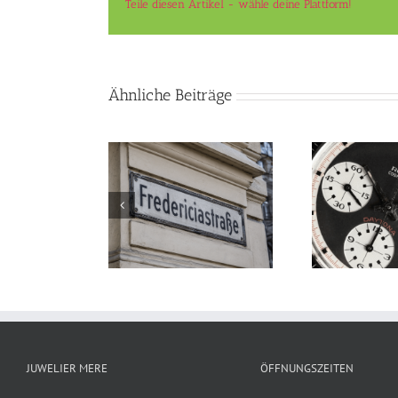
Teile diesen Artikel - wähle deine Plattform!
Ähnliche Beiträge
edericiastraße
Luxusuhren
JUWELIER MERE
ÖFFNUNGSZEITEN