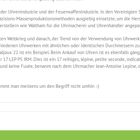
n der Uhrenindustrie und der Feuerwaffenindustrie. In den Vereinigte
räzisions-Massenproduktionsmethoden ausgiebig einsetzte, um die Hers
rstellern wie Waltham für die Uhrmacherei und Uhrenhändler angepas
weiten Weltkrieg und danach, der Trend von der Verwendung von Uhrwe
schiedenen Uhrwerken mit ähnlichen oder identischen Durchmessern zu
joux 22 ist ein Beispiel. Beim Ankauf von Uhren ist es ebenfalls gängi
 17 LEP PS IRM. Dies ist ein 17 reihiges, lépine, petite seconde, indi
r und keine Fusée, benannt nach dem Uhrmacher Jean-Antoine Lepine, de
mmt man meistens um den Begriff nicht umhin :-)