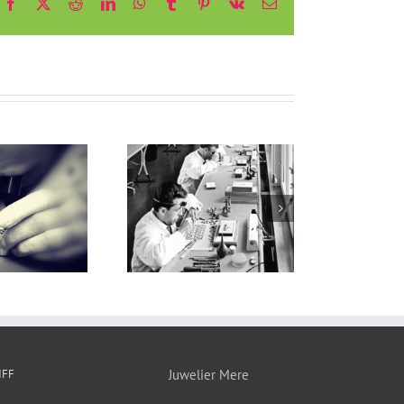
Facebook
X
Reddit
LinkedIn
WhatsApp
Tumblr
Pinterest
Vk
E-
Mail
Manufaktur einer
Armbanduhr
IFF
Juwelier Mere