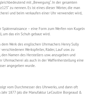
t gleichbedeutend mit „Bewegung“. In der gesamten
123“ zu nennen. Es ist eines dieser Wörter, die man
acherei und beim verkaufen einer Uhr verwendet wird,
 der Spätrenaissance – eine Form zum Werfen von Kugeln
l, um das ein Schuh gebaut wird.
 in dem Werk des englischen Uhrmachers Henry Sully
verschiedenen Werkspfeiler, Räder, Lauf usw. zu
r, den Namen des Herstellers usw. anzugeben und
er Uhrmacherei als auch in der Waffenherstellung eine
esser angegeben wurde.
gefolgt vom Durchmesser des Uhrwerks, und dann oft
Jahr 1877 (als die Manufaktur LeCoultre Borgeaud &