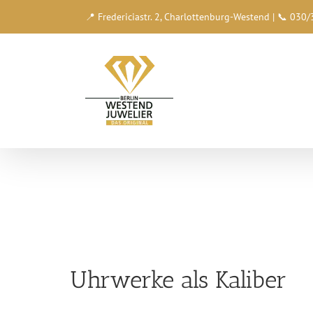
Zum
📍 Fredericiastr. 2, Charlottenburg-Westend | 📞 03
Inhalt
springen
Uhrwerke als Kaliber