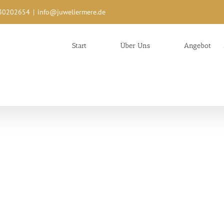
0/30202654
|
info@juweliermere.de
Start
Über Uns
Angebot